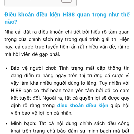
Điều khoản điều kiện Hi88 quan trọng như thế
nào?
Nhà cái đặt ra điều khoản chi tiết bởi hiểu rõ tầm quan
trọng của chính sách này trong quá trình giải trí. Hiện
nay, cá cược trực tuyến tiềm ẩn rất nhiều vấn đề, rủi ro
mà hội viên dễ gặp phải.
Bảo vệ người chơi: Tình trạng mất cắp thông tin
đang diễn ra hàng ngày trên thị trường cá cược vì
vậy làm khá nhiều người dùng lo lắng. Tuy nhiên với
Hi88 bạn có thể hoàn toàn yên tâm bởi đã có cam
kết tuyệt đối. Ngoài ra, tất cả quyền lợi sẽ được quy
định rõ ràng trong
điều khoản điều kiện
giúp hội
viên bảo vệ lợi ích cá nhân.
Minh bạch: Tất cả nội dung chính sách đều công
khai trên trang chủ bảo đảm sự minh bạch mà bất