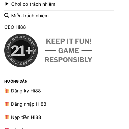
Chơi có trách nhiệm
Miễn trách nhiệm
CEO Hi88
HƯỚNG DẪN
Đăng ký Hi88
Đăng nhập Hi88
Nạp tiền Hi88