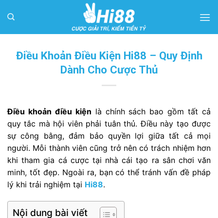
Skip
to
content
Điều Khoản Điều Kiện Hi88 – Quy Định
Dành Cho Cược Thủ
Điều khoản điều kiện
là chính sách bao gồm tất cả
quy tắc mà hội viên phải tuân thủ. Điều này tạo được
sự công bằng, đảm bảo quyền lợi giữa tất cả mọi
người. Mỗi thành viên cũng trở nên có trách nhiệm hơn
khi tham gia cá cược tại nhà cái tạo ra sân chơi văn
minh, tốt đẹp. Ngoài ra, bạn có thể tránh vấn đề pháp
lý khi trải nghiệm tại
Hi88
.
Nội dung bài viết