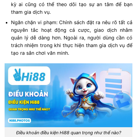
kỳ ai cũng có thể theo dõi tạo sự an tâm để bạn
tham gia dịch vụ.
Ngăn chặn vi phạm: Chính sách đặt ra nêu rõ tất cả
nguyên tắc hoạt động cá cược, giao dịch nhằm
quản lý dễ dàng hơn. Ngoài ra, người dùng cần có
trách nhiệm trong khi thực hiện tham gia dịch vụ để
tạo ra sân chơi văn minh.
Điều khoản điều kiện Hi88 quan trọng như thế nào?