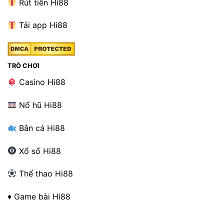
Rút tiền Hi88
Tải app Hi88
TRÒ CHƠI
Casino Hi88
Nổ hũ Hi88
Bắn cá Hi88
Xổ số Hi88
Thể thao Hi88
♦️ Game bài Hi88