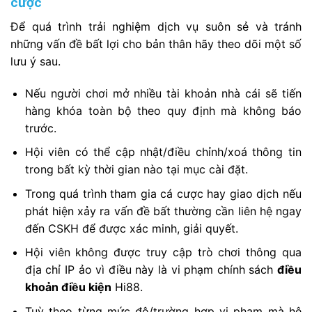
cược
Để quá trình trải nghiệm dịch vụ suôn sẻ và tránh
những vấn đề bất lợi cho bản thân hãy theo dõi một số
lưu ý sau.
Nếu người chơi mở nhiều tài khoản nhà cái sẽ tiến
hàng khóa toàn bộ theo quy định mà không báo
trước.
Hội viên có thể cập nhật/điều chỉnh/xoá thông tin
trong bất kỳ thời gian nào tại mục cài đặt.
Trong quá trình tham gia cá cược hay giao dịch nếu
phát hiện xảy ra vấn đề bất thường cần liên hệ ngay
đến CSKH để được xác minh, giải quyết.
Hội viên không được truy cập trò chơi thông qua
địa chỉ IP ảo vì điều này là vi phạm chính sách
điều
khoản điều kiện
Hi88.
Tuỳ theo từng mức độ/trường hợp vi phạm mà hệ