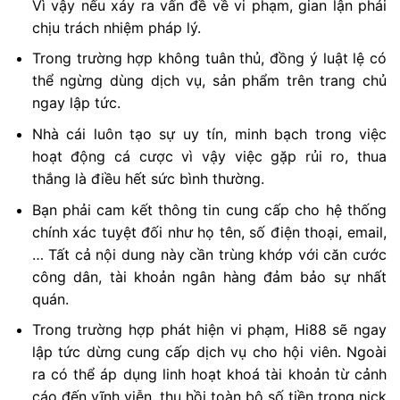
Vì vậy nếu xảy ra vấn đề về vi phạm, gian lận phải
chịu trách nhiệm pháp lý.
Trong trường hợp không tuân thủ, đồng ý luật lệ có
thể ngừng dùng dịch vụ, sản phẩm trên trang chủ
ngay lập tức.
Nhà cái luôn tạo sự uy tín, minh bạch trong việc
hoạt động cá cược vì vậy việc gặp rủi ro, thua
thắng là điều hết sức bình thường.
Bạn phải cam kết thông tin cung cấp cho hệ thống
chính xác tuyệt đối như họ tên, số điện thoại, email,
… Tất cả nội dung này cần trùng khớp với căn cước
công dân, tài khoản ngân hàng đảm bảo sự nhất
quán.
Trong trường hợp phát hiện vi phạm, Hi88 sẽ ngay
lập tức dừng cung cấp dịch vụ cho hội viên. Ngoài
ra có thể áp dụng linh hoạt khoá tài khoản từ cảnh
cáo đến vĩnh viễn, thu hồi toàn bộ số tiền trong nick