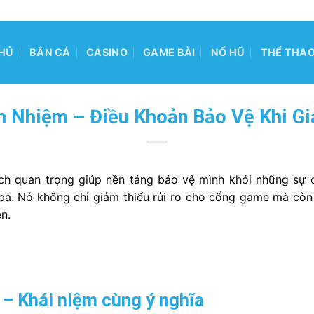
HỦ
BẮN CÁ
CASINO
GAME BÀI
NỔ HŨ
THỂ THA
h Nhiệm – Điều Khoản Bảo Vệ Khi Giả
ch quan trọng giúp nền tảng bảo vệ mình khỏi những sự 
ba. Nó không chỉ giảm thiểu rủi ro cho cổng game mà còn 
n.
 – Khái niệm cùng ý nghĩa