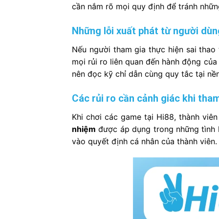
cần nắm rõ mọi quy định để tránh nhữn
Những lỗi xuất phát từ người dùn
Nếu người tham gia thực hiện sai thao
mọi rủi ro liên quan đến hành động củ
nên đọc kỹ chỉ dẫn cùng quy tắc tại nề
Các rủi ro cần cảnh giác khi tha
Khi chơi các game tại Hi88, thành viên
nhiệm
được áp dụng trong những tình h
vào quyết định cá nhân của thành viên.