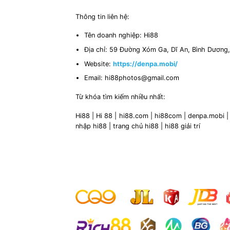
Thông tin liên hệ:
Tên doanh nghiệp: Hi88
Địa chỉ: 59 Đường Xóm Ga, Dĩ An, Bình Dương
Website:
https://denpa.mobi/
Email: hi88photos@gmail.com
Từ khóa tìm kiếm nhiều nhất:
Hi88 | Hi 88 | hi88.com | hi88com | denpa.mobi |
nhập hi88 | trang chủ hi88 | hi88 giải trí