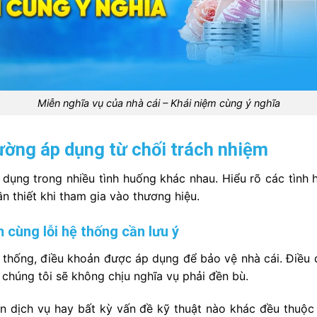
Miễn nghĩa vụ của nhà cái – Khái niệm cùng ý nghĩa
ường áp dụng từ chối trách nhiệm
dụng trong nhiều tình huống khác nhau. Hiểu rõ các tình 
 thiết khi tham gia vào thương hiệu.
 cùng lỗi hệ thống cần lưu ý
ệ thống, điều khoản được áp dụng để bảo vệ nhà cái. Điều 
chúng tôi sẽ không chịu nghĩa vụ phải đền bù.
ạn dịch vụ hay bất kỳ vấn đề kỹ thuật nào khác đều thuộc 