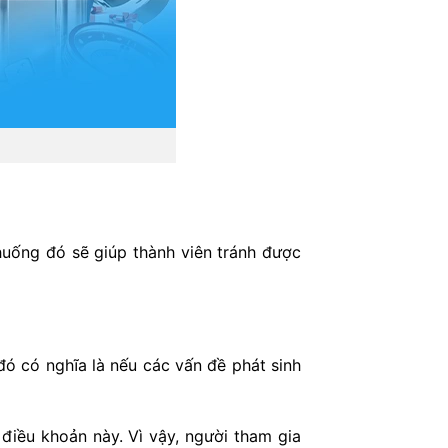
huống đó sẽ giúp thành viên tránh được
đó có nghĩa là nếu các vấn đề phát sinh
điều khoản này. Vì vậy, người tham gia