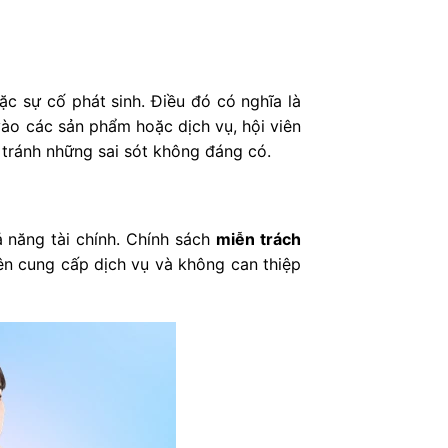
ặc sự cố phát sinh. Điều đó có nghĩa là
vào các sản phẩm hoặc dịch vụ, hội viên
 tránh những sai sót không đáng có.
ả năng tài chính. Chính sách
miễn trách
ên cung cấp dịch vụ và không can thiệp