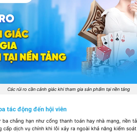
Các rủi ro cần cảnh giác khi tham gia sản phẩm tại nền tảng
ba tác động đến hội viên
hứ ba chẳng hạn như cổng thanh toán hay nhà mạng, nền 
g cấp dịch vụ chính khi lỗi xảy ra ngoài khả năng kiểm soá