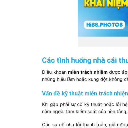
Các tình huống nhà cái th
Điều khoản
miễn trách nhiệm
được áp 
những hiểu lầm hoặc xung đột không cần
Vấn đề kỹ thuật miễn trách nhiệm
Khi gặp phải sự cố kỹ thuật hoặc lỗi h
nằm ngoài tầm kiểm soát của nền tảng, 
Các sự cố như lỗi thanh toán, gián đo