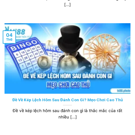
[...]
04
Th6
Đề Về Kép Lệch Hôm Sau Đánh Con Gì? Mẹo Chơi Cao Thủ
Đề về kép lệch hôm sau đánh con gì là thắc mắc của rất
nhiều [...]