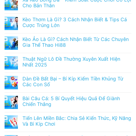
Cho Bản Thân
Kèo Thơm Là Gì? 3 Cách Nhận Biết & Tips Cá
Cược Trúng Lớn
Kèo Ảo Là Gì? Cách Nhận Biết Từ Các Chuyên
Gia Thể Thao Hi88
Thuật Ngữ Lô Đề Thường Xuyên Xuất Hiện
Nhất 2025
Dàn Đề Bất Bại – Bí Kíp Kiếm Tiền Khủng Từ
Các Con Số
Bài Câu Cá: 5 Bí Quyết Hiệu Quả Để Giành
Chiến Thắng
Tiến Lên Miền Bắc: Chia Sẻ Kiến Thức, Kỹ Năng
Và Bí Kíp Chơi