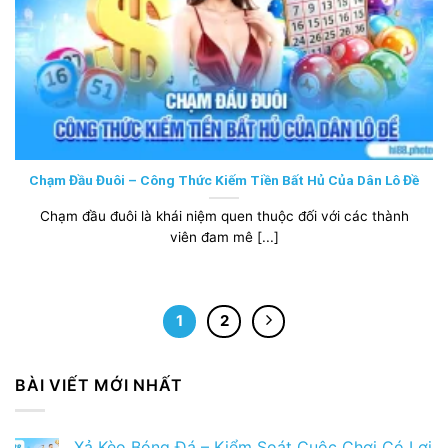
Chạm Đầu Đuôi – Công Thức Kiếm Tiền Bất Hủ Của Dân Lô Đề
Chạm đầu đuôi là khái niệm quen thuộc đối với các thành
viên đam mê [...]
1
2
BÀI VIẾT MỚI NHẤT
Xả Kèo Bóng Đá – Kiểm Soát Cuộc Chơi Có Lợi