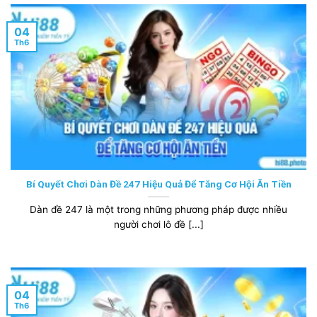
04
Th6
Bí Quyết Chơi Dàn Đề 247 Hiệu Quả Để Tăng Cơ Hội Ăn Tiền
Dàn đề 247 là một trong những phương pháp được nhiều
người chơi lô đề [...]
04
Th6