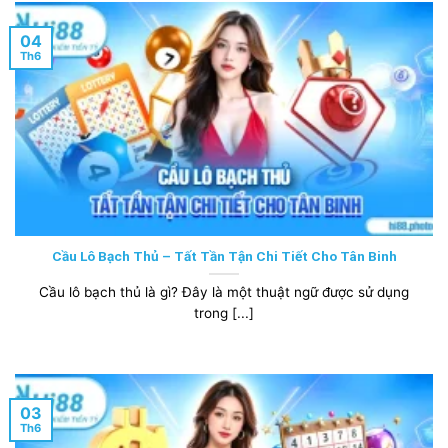
04
Th6
Cầu Lô Bạch Thủ – Tất Tần Tận Chi Tiết Cho Tân Binh
Cầu lô bạch thủ là gì? Đây là một thuật ngữ được sử dụng
trong [...]
03
Th6