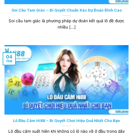
Soi Cầu Tam Giác – Bí Quyết Chuẩn Xác Dự Đoán Đỉnh Cao
Soi cầu tam giác là phương pháp dự đoán kết quả lô đề được
nhiều [...]
04
Th6
Lô Đầu Câm Hi88 – Bí Quyết Chơi Hiệu Quả Nhất Cho Bạn
Lô đầu câm xuất hiện khi không có lô nào về ở đầu trong dãy