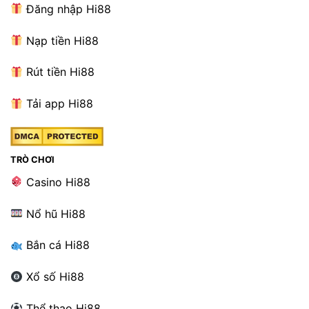
Đăng nhập Hi88
Nạp tiền Hi88
Rút tiền Hi88
Tải app Hi88
TRÒ CHƠI
Casino Hi88
Nổ hũ Hi88
Bắn cá Hi88
Xổ số Hi88
Thể thao Hi88