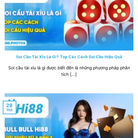
Soi Cầu Tài Xỉu Là Gì? Top Các Cách Soi Cầu Hiệu Quả
Soi cầu tài xỉu là gì được biết đến là những phương pháp phân
tích [...]
29
Th5