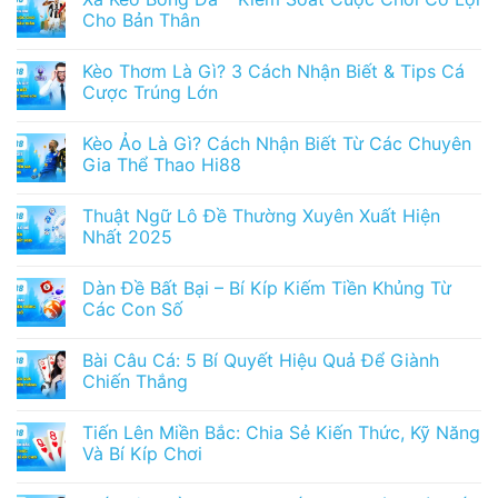
Cho Bản Thân
Kèo Thơm Là Gì? 3 Cách Nhận Biết & Tips Cá
Cược Trúng Lớn
Kèo Ảo Là Gì? Cách Nhận Biết Từ Các Chuyên
Gia Thể Thao Hi88
Thuật Ngữ Lô Đề Thường Xuyên Xuất Hiện
Nhất 2025
Dàn Đề Bất Bại – Bí Kíp Kiếm Tiền Khủng Từ
Các Con Số
Bài Câu Cá: 5 Bí Quyết Hiệu Quả Để Giành
Chiến Thắng
Tiến Lên Miền Bắc: Chia Sẻ Kiến Thức, Kỹ Năng
Và Bí Kíp Chơi