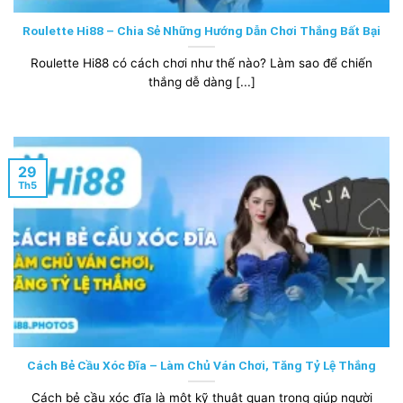
Roulette Hi88 – Chia Sẻ Những Hướng Dẫn Chơi Thắng Bất Bại
Roulette Hi88 có cách chơi như thế nào? Làm sao để chiến
thắng dễ dàng [...]
29
Th5
Cách Bẻ Cầu Xóc Đĩa – Làm Chủ Ván Chơi, Tăng Tỷ Lệ Thắng
Cách bẻ cầu xóc đĩa là một kỹ thuật quan trọng giúp người