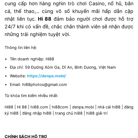
cung cấp hơn hàng nghìn trò chơi Casino, nổ hũ, bắn
cá, thể thao,... cùng vô số khuyến mãi hấp dẫn cập
nhật liên tục.
Hi 88
đảm bảo người chơi được hỗ trợ
24/7 khi có vấn đề, chắc chắn thành viên sẽ nhận được
những trải nghiệm tuyệt vời.
Thông tin liên hệ:
Tên doanh nghiệp: Hi88
Địa chỉ: 59 Đường Xóm Ga, Dĩ An, Bình Dương, Việt Nam
Website:
https://denpa.mobi/
Email: hi88photos@gmail.com
Từ khóa tìm kiếm nhiều nhất:
Hi88 | Hi 88 | hi88.com | hi88com | denpa.mobi | nhà cái hi88 | đăng
ký hi88 | đăng nhập hi88 | trang chủ hi88 | hi88 giải trí
CHÍNH SÁCH HỖ TRỢ