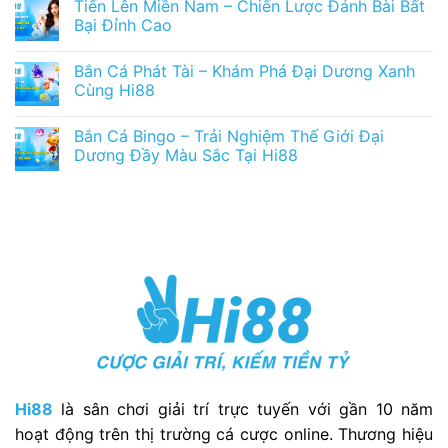
Tiến Lên Miền Nam – Chiến Lược Đánh Bài Bất
Bại Đỉnh Cao
Bắn Cá Phát Tài – Khám Phá Đại Dương Xanh
Cùng Hi88
Bắn Cá Bingo – Trải Nghiệm Thế Giới Đại
Dương Đầy Màu Sắc Tại Hi88
Hi88
là sân chơi giải trí trực tuyến với gần 10 năm
hoạt động trên thị trường cá cược online. Thương hiệu