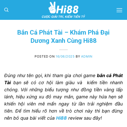
Skip
to
content
Bắn Cá Phát Tài – Khám Phá Đại
Dương Xanh Cùng Hi88
POSTED ON
16/06/2025
BY
ADMIN
Đúng như tên gọi, khi tham gia chơi game
bắn cá Phát
Tài
bạn sẽ có cơ hội làm giàu và kiếm tiền nhanh
chóng. Với những biểu tượng như đồng tiền vàng lấp
lánh, hiệu xứng xu đỏ may mắn, game này hứa hẹn sẽ
khiến hội viên mê mẩn ngay từ lần trải nghiệm đầu
tiên. Để tìm hiểu rõ hơn về trò chơi này thì bạn đừng
nên bỏ qua bài viết của
Hi88
review sau đây!