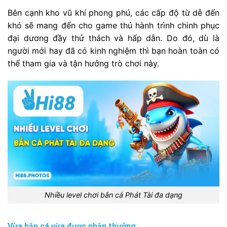
Bên cạnh kho vũ khí phong phú, các cấp độ từ dễ đến
khó sẽ mang đến cho game thủ hành trình chinh phục
đại dương đầy thử thách và hấp dẫn. Do đó, dù là
người mới hay đã có kinh nghiệm thì bạn hoàn toàn có
thể tham gia và tận hưởng trò chơi này.
Nhiều level chơi bắn cá Phát Tài đa dạng
Vừa bắn cá vừa được nhận thưởng