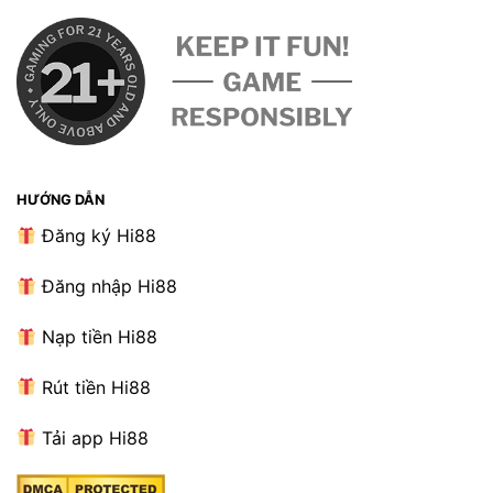
HƯỚNG DẪN
Đăng ký Hi88
Đăng nhập Hi88
Nạp tiền Hi88
Rút tiền Hi88
Tải app Hi88