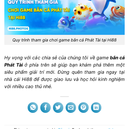
Quy trình tham gia chơi game bắn cá Phát Tài tại Hi88
Hy vọng với các chia sẻ của chúng tôi về game
bắn cá
Phát Tài
ở phía trên sẽ giúp bạn khám phá thêm một
siêu phẩm giải trí mới. Đừng quên tham gia ngay tại
nhà cái Hi88 để được giao lưu và học hỏi kinh nghiệm
với nhiều cao thủ nhé.