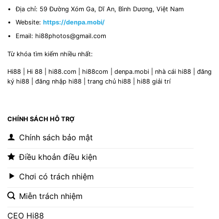
Địa chỉ: 59 Đường Xóm Ga, Dĩ An, Bình Dương, Việt Nam
Website:
https://denpa.mobi/
Email: hi88photos@gmail.com
Từ khóa tìm kiếm nhiều nhất:
Hi88 | Hi 88 | hi88.com | hi88com | denpa.mobi | nhà cái hi88 | đăng
ký hi88 | đăng nhập hi88 | trang chủ hi88 | hi88 giải trí
CHÍNH SÁCH HỖ TRỢ
Chính sách bảo mật
Điều khoản điều kiện
Chơi có trách nhiệm
Miễn trách nhiệm
CEO Hi88