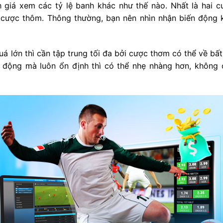
 giá xem các tỷ lệ banh khác như thế nào. Nhất là hai c
n cược thôm. Thông thường, bạn nên nhìn nhận biến động 
á lớn thì cần tập trung tối đa bởi cược thơm có thể về bấ
 động mà luôn ổn định thì có thể nhẹ nhàng hơn, không 