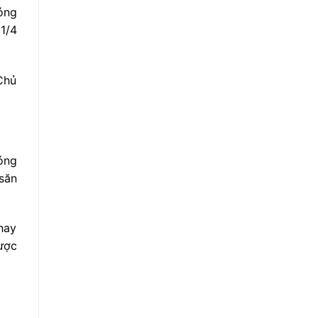
óng
 1/4
 Chủ
óng
săn
hay
ược