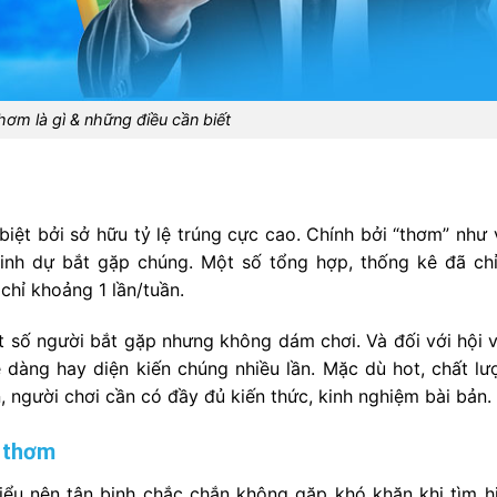
hơm là gì & những điều cần biết
ệt bởi sở hữu tỷ lệ trúng cực cao. Chính bởi “thơm” như 
inh dự bắt gặp chúng. Một số tổng hợp, thống kê đã chỉ
chỉ khoảng 1 lần/tuần.
 số người bắt gặp nhưng không dám chơi. Và đối với hội v
 dàng hay diện kiến chúng nhiều lần. Mặc dù hot, chất lư
, người chơi cần có đầy đủ kiến thức, kinh nghiệm bài bản.
 thơm
ểu nên tân binh chắc chắn không gặp khó khăn khi tìm hi