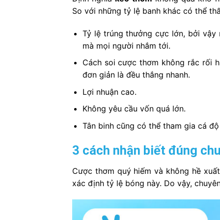
So với những tỷ lệ banh khác có thể th
Tỷ lệ trúng thưởng cực lớn, bởi vậy
mà mọi người nhắm tới.
Cách soi cược thơm không rắc rối ha
đơn giản là đều thắng nhanh.
Lợi nhuận cao.
Không yêu cầu vốn quá lớn.
Tân binh cũng có thể tham gia cá độ v
3 cách nhận biết đúng ch
Cược thơm quý hiếm và không hề xuất 
xác định tỷ lệ bóng này. Do vậy, chuyên