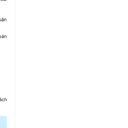
uận
oán
ách