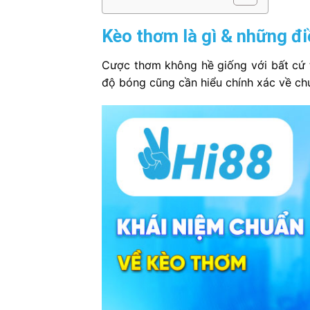
Kèo thơm là gì & những đi
Cược thơm không hề giống với bất cứ t
độ bóng cũng cần hiểu chính xác về chú