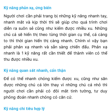
Kỹ năng phản xạ, ứng biến
Người chơi cần phải trang bị những kỹ năng nhanh tay,
nhanh mắt và kịp thời thì sẽ giúp cho quá trình chơi
diễn ra suôn sẻ cũng như kiếm được nhiều xu. Những
chú cá sẽ hiển thị theo từng thời gian cụ thể, cá càng
to thì thời gian hiển thị càng nhanh. Chính vì vậy bạn
phải phản xạ nhanh và sẵn sàng chiến đấu. Phản xạ
nhanh là 1 kỹ năng rất cần thiết để thành viên có thể
thu được nhiều xu.
Kỹ năng quan sát nhanh, cẩn thận
Để có thể nhanh chóng kiếm được xu, cũng như săn
được những chú cá lớn thay vì những chú cá nhỏ thì
người chơi cần phải có
đôi mắt tinh tường, tư duy
phỏng đoán nhanh chóng có căn cứ.
Kỹ năng chi tiêu hợp lý