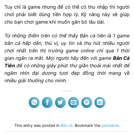
Tuy chỉ là game nhưng để có thể có thu nhập thì người
chơi phải biết dùng tiền hợp lý. Kỹ năng này sẽ giúp
cho bạn chơi game khi muốn gắn bó lâu dài.
Từ những điểm trên có thể thấy Bắn cá tiên là 1 game
bắn cá hấp dẫn, thú vị, uy tín và thu hút nhiều người
chơi nhất trên thị trường game online chỉ qua 1 thời
gian ngắn ra mắt. Mọi người hãy đến với game
Bắn Cá
Tiên
để có những giây phút thư giãn thoải mái nhất để
ngắm nhìn đại dương tươi đẹp đồng thời mang về
nhiều giải thưởng cho mình.
This entry was posted in
Bắn cá
. Bookmark the
permalink
.