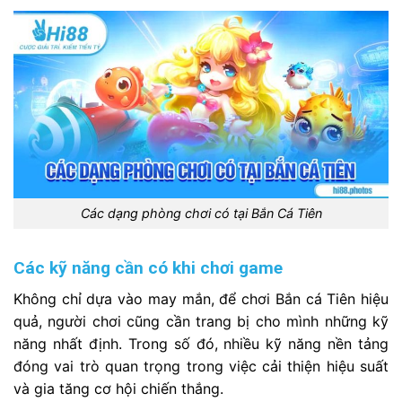
Các dạng phòng chơi có tại Bắn Cá Tiên
Các kỹ năng cần có khi chơi game
Không chỉ dựa vào may mắn, để chơi Bắn cá Tiên hiệu
quả, người chơi cũng cần trang bị cho mình những kỹ
năng nhất định. Trong số đó, nhiều kỹ năng nền tảng
đóng vai trò quan trọng trong việc cải thiện hiệu suất
và gia tăng cơ hội chiến thắng.