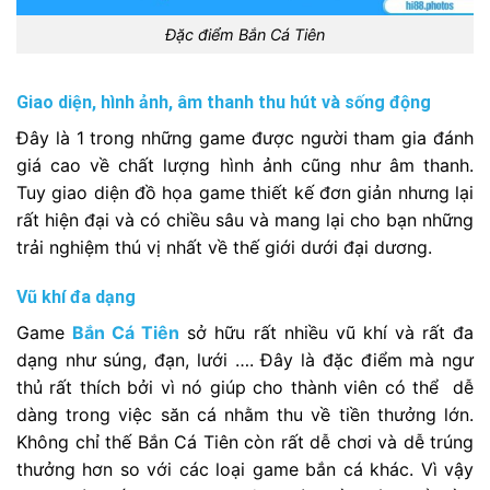
Đặc điểm Bắn Cá Tiên
Giao diện, hình ảnh, âm thanh thu hút và sống động
Đây là 1 trong những game được người tham gia đánh
giá cao về chất lượng hình ảnh cũng như âm thanh.
Tuy giao diện đồ họa game thiết kế đơn giản nhưng lại
rất hiện đại và có chiều sâu và mang lại cho bạn những
trải nghiệm thú vị nhất về thế giới dưới đại dương.
Vũ khí đa dạng
Game
Bắn Cá Tiên
sở hữu rất nhiều vũ khí và rất đa
dạng như súng, đạn, lưới …. Đây là đặc điểm mà ngư
thủ rất thích bởi vì nó giúp cho thành viên có thể dễ
dàng trong việc săn cá nhằm thu về tiền thưởng lớn.
Không chỉ thế Bắn Cá Tiên còn rất dễ chơi và dễ trúng
thưởng hơn so với các loại game bắn cá khác. Vì vậy