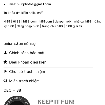
Email: hi88photos@gmail.com
Từ khóa tìm kiếm nhiều nhất:
Hi88 | Hi 88 | hi88.com | hi88com | denpa.mobi | nhà cái hi88 | đăng
ký hi88 | đăng nhập hi88 | trang chủ hi88 | hi88 giải trí
CHÍNH SÁCH HỖ TRỢ
Chính sách bảo mật
Điều khoản điều kiện
Chơi có trách nhiệm
Miễn trách nhiệm
CEO Hi88