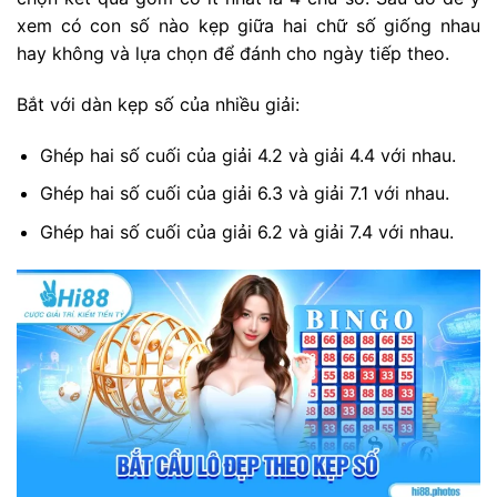
xem có con số nào kẹp giữa hai chữ số giống nhau
hay không và lựa chọn để đánh cho ngày tiếp theo.
Bắt với dàn kẹp số của nhiều giải:
Ghép hai số cuối của giải 4.2 và giải 4.4 với nhau.
Ghép hai số cuối của giải 6.3 và giải 7.1 với nhau.
Ghép hai số cuối của giải 6.2 và giải 7.4 với nhau.