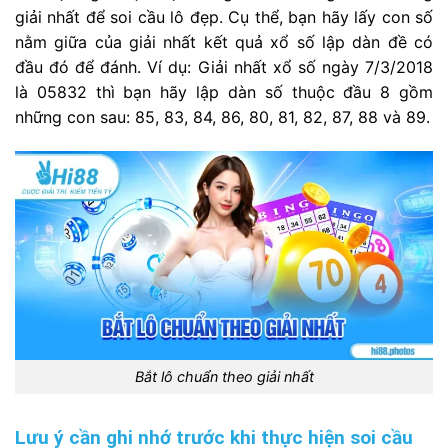
giải nhất để soi cầu lô đẹp. Cụ thể, bạn hãy lấy con số
nằm giữa của giải nhất kết quả xổ số lập dàn đề có
đầu đó để đánh. Ví dụ: Giải nhất xổ số ngày 7/3/2018
là 05832 thì bạn hãy lập dàn số thuộc đầu 8 gồm
những con sau: 85, 83, 84, 86, 80, 81, 82, 87, 88 và 89.
Bắt lô chuẩn theo giải nhất
Lưu ý cần ghi nhớ trước khi thực hiện soi cầu