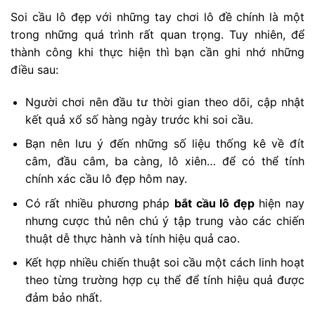
Soi cầu lô đẹp với những tay chơi lô đề chính là một
trong những quá trình rất quan trọng. Tuy nhiên, để
thành công khi thực hiện thì bạn cần ghi nhớ những
điều sau:
Người chơi nên đầu tư thời gian theo dõi, cập nhật
kết quả xổ số hàng ngày trước khi soi cầu.
Bạn nên lưu ý đến những số liệu thống kê về đít
câm, đầu câm, ba càng, lô xiên… để có thể tính
chính xác cầu lô đẹp hôm nay.
Có rất nhiều phương pháp
bắt cầu lô đẹp
hiện nay
nhưng cược thủ nên chú ý tập trung vào các chiến
thuật dễ thực hành và tính hiệu quả cao.
Kết hợp nhiều chiến thuật soi cầu một cách linh hoạt
theo từng trường hợp cụ thể để tính hiệu quả được
đảm bảo nhất.