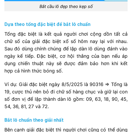
Bắt cầu lô đẹp theo kẹp số
Dựa theo tổng đặc biệt để bắt lô chuẩn
Tổng đặc biệt là kết quả người chơi cộng dồn tất cả
chữ số của giải đặc biệt xổ số hôm nay lại với nhau.
Sau đó dùng chính chúng để lập dàn lô dùng đánh vào
ngày kế tiếp. Đặc biệt, cơ hội thắng của bạn nếu áp
dụng chiến thuật này sẽ được đảm bảo hơn khi kết
hợp cả hình thức bóng số.
Ví dụ: Giải đặc biệt ngày 8/5/2025 là 90316 ⇒ Tổng là
19, cược thủ nên bỏ đi chữ số hàng chục và giữ lại con
số đơn vị để lập thành dàn lô gồm: 09, 63, 18, 90, 45,
54, 36, 81, 27 và 72.
Bắt lô chuẩn theo giải nhất
Bên cạnh giải đặc biệt thì người chơi cũng có thể dùng