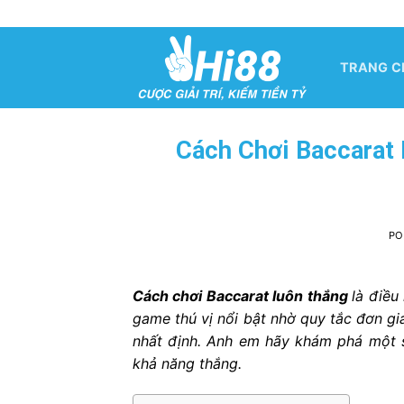
Skip
to
content
TRANG C
Cách Chơi Baccarat
PO
Cách chơi Baccarat luôn thắng
là điều
game thú vị nổi bật nhờ quy tắc đơn gi
nhất định. Anh em hãy khám phá một
khả năng thắng.