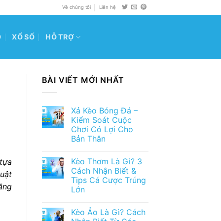
Về chúng tôi
Liên hệ
O
XỔ SỐ
HỖ TRỢ
BÀI VIẾT MỚI NHẤT
Xả Kèo Bóng Đá –
Kiểm Soát Cuộc
Chơi Có Lợi Cho
Bản Thân
Kèo Thơm Là Gì? 3
tựa
Cách Nhận Biết &
uật
Tips Cá Cược Trúng
ăng
Lớn
Kèo Ảo Là Gì? Cách