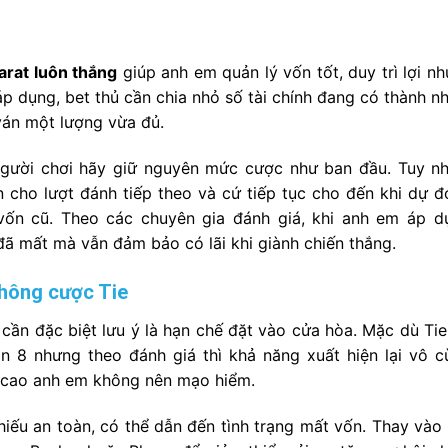
arat luôn thắng
giúp anh em quản lý vốn tốt, duy trì lợi n
 áp dụng, bet thủ cần chia nhỏ số tài chính đang có thành n
ván một lượng vừa đủ.
người chơi hãy giữ nguyên mức cược như ban đầu. Tuy nh
n cho lượt đánh tiếp theo và cứ tiếp tục cho đến khi dự đ
 vốn cũ. Theo các chuyên gia đánh giá, khi anh em áp d
đã mất mà vẫn đảm bảo có lãi khi giành chiến thắng.
không cược Tie
 cần đặc biệt lưu ý là hạn chế đặt vào cửa hòa. Mặc dù Tie
ăn 8 nhưng theo đánh giá thì khả năng xuất hiện lại vô c
t cao anh em không nên mạo hiểm.
hiếu an toàn, có thể dẫn đến tình trạng mất vốn. Thay vào