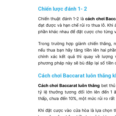
Chiến lược đánh 1- 2
Chiến thuật đánh 1-2 là
cách chơi Bacc
đạt được và hạn chế rủi ro thua lỗ. Khi
phần khác nhau để đặt cược cho từng 
Trong trường hợp giành chiến thắng, 
nếu thua bạn hãy tăng tiền lên hai phầ
chính xác kết quả thì quay về lượng
phương pháp này sẽ bù đắp lại số tiền 
Cách chơi Baccarat luôn thắng 
Cách chơi Baccarat luôn thắng
bet thủ
tỷ lệ thưởng tương đối lớn lên đến 1 
thấp, chưa đến 10%, một mức rủi ro rấ
Khi đặt cược vào cửa hòa là lựa chọn t