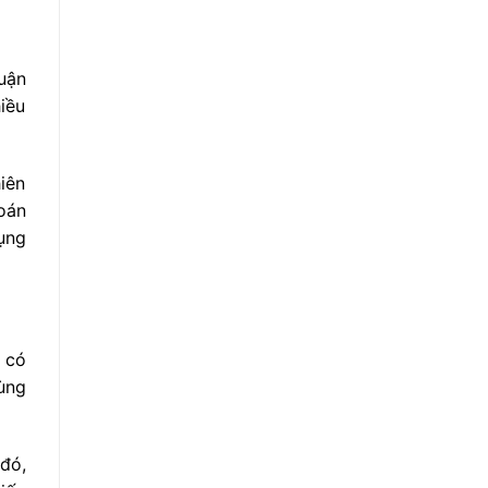
huận
hiều
iên
oán
ụng
 có
ùng
 đó,