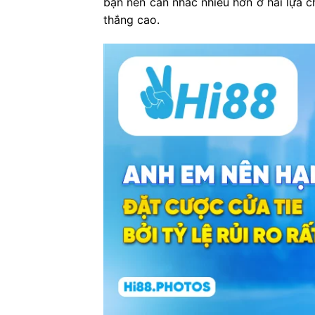
bạn nên cân nhắc nhiều hơn ở hai lựa c
thắng cao.