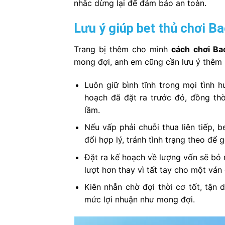
nhắc dừng lại để đảm bảo an toàn.
Lưu ý giúp bet thủ chơi Ba
Trang bị thêm cho mình
cách chơi Ba
mong đợi, anh em cũng cần lưu ý thêm 
Luôn giữ bình tĩnh trong mọi tình 
hoạch đã đặt ra trước đó, đồng thời
lầm.
Nếu vấp phải chuỗi thua liên tiếp, b
đổi hợp lý, tránh tình trạng theo để g
Đặt ra kế hoạch về lượng vốn sẽ bỏ 
lượt hơn thay vì tất tay cho một ván d
Kiên nhẫn chờ đợi thời cơ tốt, tận 
mức lợi nhuận như mong đợi.