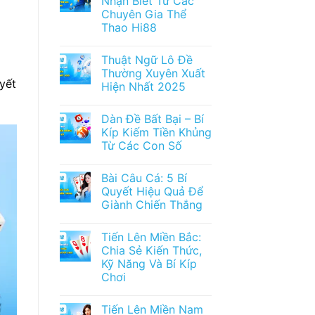
Nhận Biết Từ Các
Chuyên Gia Thể
Thao Hi88
Thuật Ngữ Lô Đề
Thường Xuyên Xuất
yết
Hiện Nhất 2025
Dàn Đề Bất Bại – Bí
Kíp Kiếm Tiền Khủng
Từ Các Con Số
Bài Câu Cá: 5 Bí
Quyết Hiệu Quả Để
Giành Chiến Thắng
Tiến Lên Miền Bắc:
Chia Sẻ Kiến Thức,
Kỹ Năng Và Bí Kíp
Chơi
Tiến Lên Miền Nam