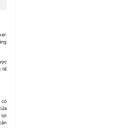
er.
ảng
ược
c tế
 có
cửa
lợi
cân