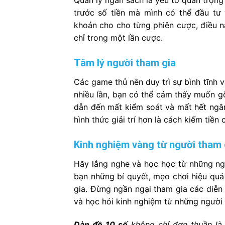
Quản lý ngân sách là yếu tố quan trọng
trước số tiền mà mình có thể đầu tư
khoản cho cho từng phiên cược, điều n
chỉ trong một lần cược.
Tâm lý người tham gia
Các game thủ nên duy trì sự bình tĩnh v
nhiều lần, bạn có thể cảm thấy muốn gỡ
dẫn đến mất kiểm soát và mất hết ngâ
hình thức giải trí hơn là cách kiếm tiền 
Kinh nghiệm vàng từ người tham 
Hãy lắng nghe và học học từ những ngư
bạn những bí quyết, mẹo chơi hiệu quả
gia. Đừng ngần ngại tham gia các diễn
và học hỏi kinh nghiệm từ những người
Dàn đề 10 số
không chỉ đơn thuần là