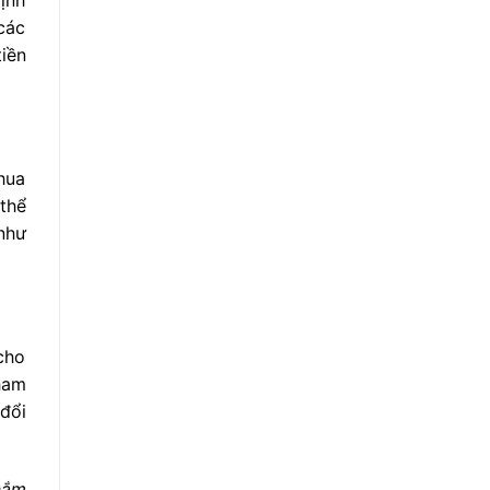
ịnh
các
iền
thua
 thể
như
cho
ham
đổi
nắm