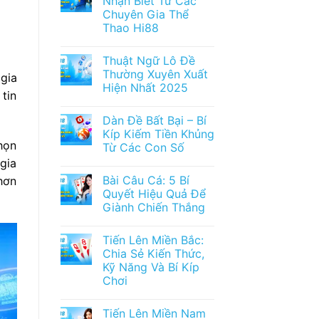
Nhận Biết Từ Các
Chuyên Gia Thể
Thao Hi88
Thuật Ngữ Lô Đề
Thường Xuyên Xuất
gia
Hiện Nhất 2025
tin
Dàn Đề Bất Bại – Bí
Kíp Kiếm Tiền Khủng
chọn
Từ Các Con Số
gia
Bài Câu Cá: 5 Bí
hơn
Quyết Hiệu Quả Để
Giành Chiến Thắng
Tiến Lên Miền Bắc:
Chia Sẻ Kiến Thức,
Kỹ Năng Và Bí Kíp
Chơi
Tiến Lên Miền Nam