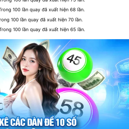
: Trong 100 lần quay đã xuất hiện 68 lần.
 Trong 100 lần quay đã xuất hiện 70 lần.
: Trong 100 lần quay đã xuất hiện 65 lần.