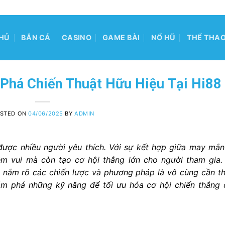
HỦ
BẮN CÁ
CASINO
GAME BÀI
NỔ HŨ
THỂ THA
Phá Chiến Thuật Hữu Hiệu Tại Hi88
STED ON
04/06/2025
BY
ADMIN
được nhiều người yêu thích. Với sự kết hợp giữa may mắn
iềm vui mà còn tạo cơ hội thắng lớn cho người tham gia.
c nắm rõ các chiến lược và phương pháp là vô cùng cần thi
m phá những kỹ năng để tối ưu hóa cơ hội chiến thắng 