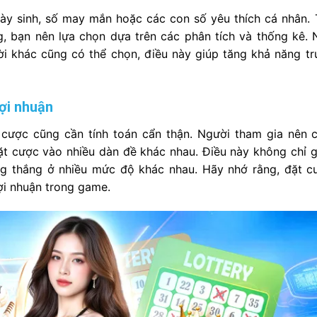
ày sinh, số may mắn hoặc các con số yêu thích cá nhân. 
ng, bạn nên lựa chọn dựa trên các phân tích và thống kê. 
i khác cũng có thể chọn, điều này giúp tăng khả năng tr
lợi nhuận
 cược cũng cần tính toán cẩn thận. Người tham gia nên c
t cược vào nhiều dàn đề khác nhau. Điều này không chỉ g
ng thắng ở nhiều mức độ khác nhau. Hãy nhớ rằng, đặt c
lợi nhuận trong game.