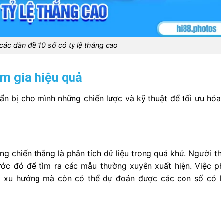
các dàn đề 10 số có tỷ lệ thắng cao
am gia hiệu quả
ẩn bị cho mình những chiến lược và kỹ thuật để tối ưu hóa
g chiến thắng là phân tích dữ liệu trong quá khứ. Người t
ước đó để tìm ra các mẫu thường xuyên xuất hiện. Việc p
ợc xu hướng mà còn có thể dự đoán được các con số có 