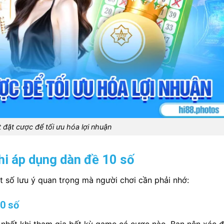
t đặt cược để tối ưu hóa lợi nhuận
hi áp dụng dàn đề 10 số
t số lưu ý quan trọng mà người chơi cần phải nhớ:
0 số