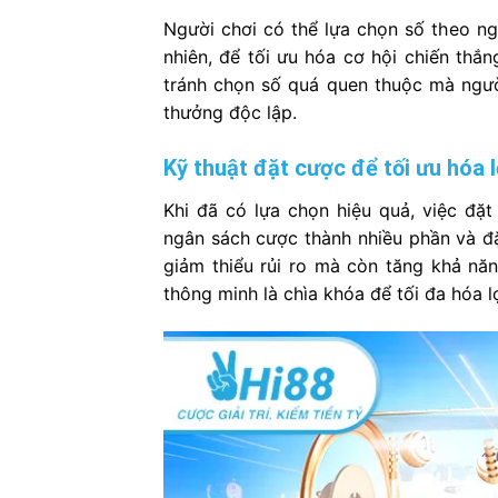
Người chơi có thể lựa chọn số theo ng
nhiên, để tối ưu hóa cơ hội chiến thắ
tránh chọn số quá quen thuộc mà ngườ
thưởng độc lập.
Kỹ thuật đặt cược để tối ưu hóa 
Khi đã có lựa chọn hiệu quả, việc đặt
ngân sách cược thành nhiều phần và đặ
giảm thiểu rủi ro mà còn tăng khả nă
thông minh là chìa khóa để tối đa hóa 