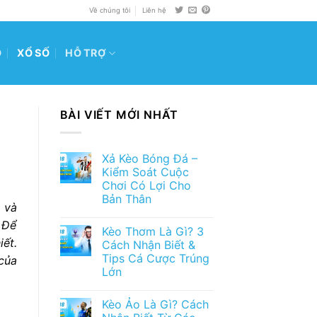
Về chúng tôi
Liên hệ
O
XỔ SỐ
HỖ TRỢ
BÀI VIẾT MỚI NHẤT
Xả Kèo Bóng Đá –
Kiểm Soát Cuộc
Chơi Có Lợi Cho
Bản Thân
 và
 Để
Kèo Thơm Là Gì? 3
ết.
Cách Nhận Biết &
Tips Cá Cược Trúng
của
Lớn
Kèo Ảo Là Gì? Cách