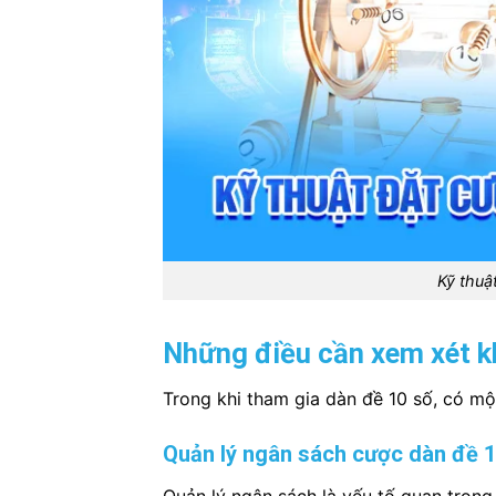
Kỹ thuậ
Những điều cần xem xét k
Trong khi tham gia dàn đề 10 số, có mộ
Quản lý ngân sách cược dàn đề 1