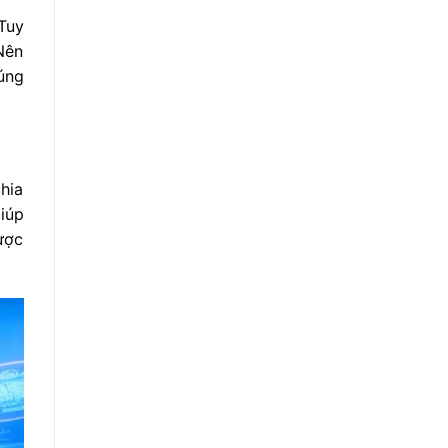
Tuy
Nên
úng
hia
iúp
ược