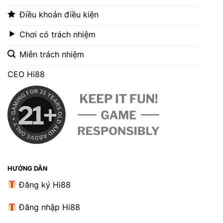
Điều khoản điều kiện
Chơi có trách nhiệm
Miễn trách nhiệm
CEO Hi88
HƯỚNG DẪN
Đăng ký Hi88
Đăng nhập Hi88