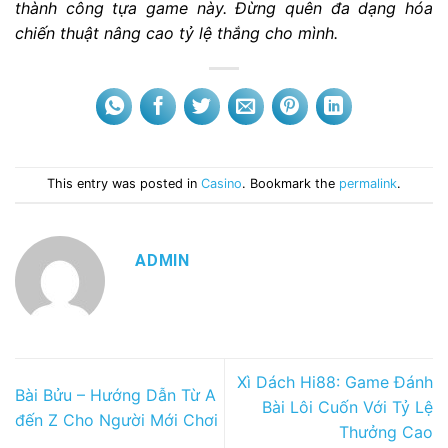
thành công tựa game này. Đừng quên đa dạng hóa
chiến thuật nâng cao tỷ lệ thắng cho mình.
This entry was posted in
Casino
. Bookmark the
permalink
.
ADMIN
Xì Dách Hi88: Game Đánh
Bài Bửu – Hướng Dẫn Từ A
Bài Lôi Cuốn Với Tỷ Lệ
đến Z Cho Người Mới Chơi
Thưởng Cao