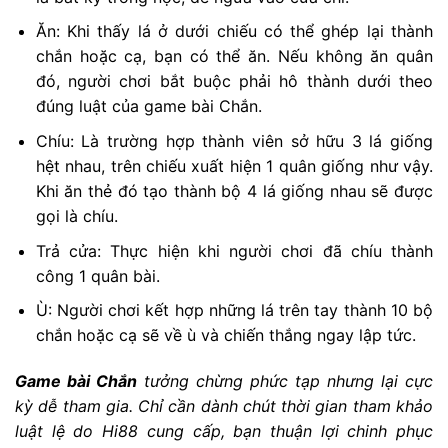
Ăn: Khi thấy lá ở dưới chiếu có thể ghép lại thành
chắn hoặc cạ, bạn có thể ăn. Nếu không ăn quân
đó, người chơi bắt buộc phải hô thành dưới theo
đúng luật của game bài Chắn.
Chíu: Là trường hợp thành viên sở hữu 3 lá giống
hệt nhau, trên chiếu xuất hiện 1 quân giống như vậy.
Khi ăn thẻ đó tạo thành bộ 4 lá giống nhau sẽ được
gọi là chíu.
Trả cửa: Thực hiện khi người chơi đã chíu thành
công 1 quân bài.
Ù: Người chơi kết hợp những lá trên tay thành 10 bộ
chắn hoặc cạ sẽ về ù và chiến thắng ngay lập tức.
Game bài Chắn
tưởng chừng phức tạp nhưng lại cực
kỳ dễ tham gia. Chỉ cần dành chút thời gian tham khảo
luật lệ do Hi88 cung cấp, bạn thuận lợi chinh phục