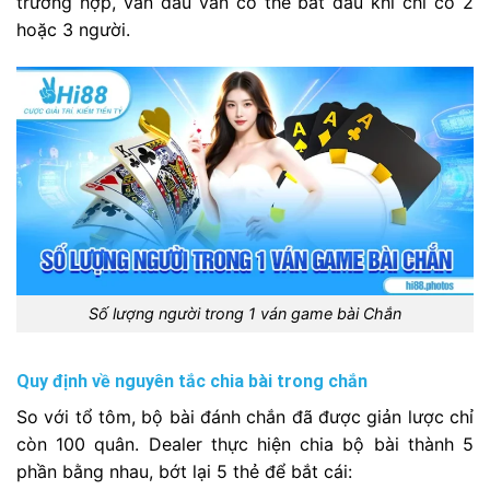
trường hợp, ván đấu vẫn có thể bắt đầu khi chỉ có 2
hoặc 3 người.
Số lượng người trong 1 ván game bài Chắn
Quy định về nguyên tắc chia bài trong chắn
So với tổ tôm, bộ bài đánh chắn đã được giản lược chỉ
còn 100 quân. Dealer thực hiện chia bộ bài thành 5
phần bằng nhau, bớt lại 5 thẻ để bắt cái: