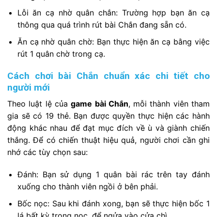
Lỗi ăn cạ nhờ quân chắn: Trường hợp bạn ăn cạ
thông qua quá trình rút bài Chắn đang sẵn có.
Ăn cạ nhờ quân chờ: Bạn thực hiện ăn cạ bằng việc
rút 1 quân chờ trong cạ.
Cách chơi bài Chắn chuẩn xác chi tiết cho
người mới
Theo luật lệ của
game bài Chắn
, mỗi thành viên tham
gia sẽ có 19 thẻ. Bạn được quyền thực hiện các hành
động khác nhau để đạt mục đích về ù và giành chiến
thắng. Để có chiến thuật hiệu quả, người chơi cần ghi
nhớ các tùy chọn sau:
Đánh: Bạn sử dụng 1 quân bài rác trên tay đánh
xuống cho thành viên ngồi ở bên phải.
Bốc nọc: Sau khi đánh xong, bạn sẽ thực hiện bốc 1
lá bất kỳ trong nọc, để ngửa vào cửa chì.