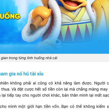
 gian trong từng tình huống nhà cái
ham gia nổ hũ tài xỉu
nhiên không phải ai cũng có khả năng làm được. Người c
 thua. Và đặt cược hết số tiền còn lại mà chẳng màng may 
ại tiếp tay cho người chơi khác, bản thân mình lại mất sạc
 cho mình một giới hạn tiền vốn. Bạn có thể không kiểm s