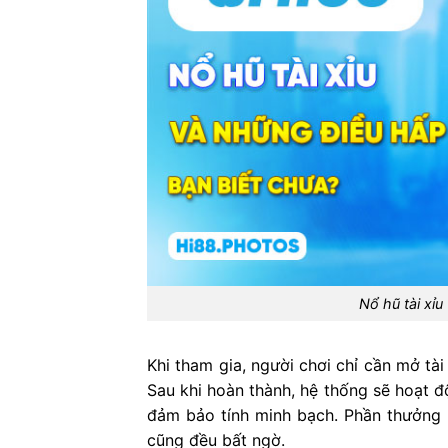
Nổ hũ tài xỉu
Khi tham gia, người chơi chỉ cần mở tà
Sau khi hoàn thành, hệ thống sẽ hoạt đ
đảm bảo tính minh bạch. Phần thưởng 
cũng đều bất ngờ.