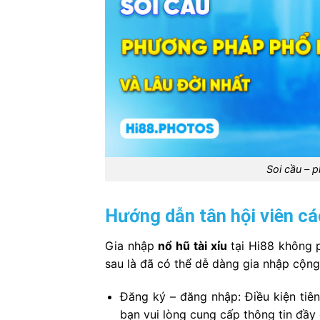
Soi cầu – 
Hướng dẫn tân hội viên các
Gia nhập
nổ hũ tài xỉu
tại Hi88 không p
sau là đã có thể dễ dàng gia nhập cộn
Đăng ký – đăng nhập: Điều kiện tiên
bạn vui lòng cung cấp thông tin đầy