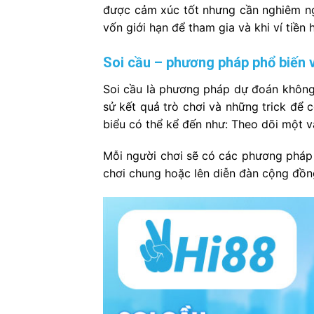
được cảm xúc tốt nhưng cần nghiêm ngặ
vốn giới hạn để tham gia và khi ví tiền h
Soi cầu – phương pháp phổ biến v
Soi cầu là phương pháp dự đoán không
sử kết quả trò chơi và những trick để 
biểu có thể kể đến như: Theo dõi một và
Mỗi người chơi sẽ có các phương pháp 
chơi chung hoặc lên diễn đàn cộng đồng