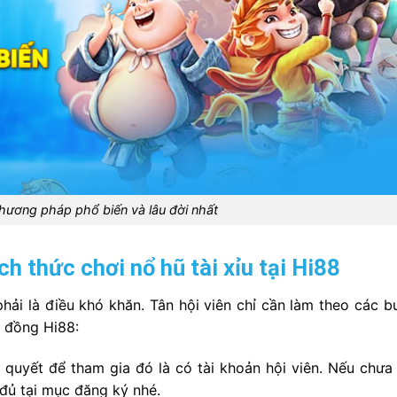
phương pháp phổ biến và lâu đời nhất
h thức chơi nổ hũ tài xỉu tại Hi88
hải là điều khó khăn. Tân hội viên chỉ cần làm theo các b
g đồng Hi88:
 quyết để tham gia đó là có tài khoản hội viên. Nếu chưa 
 đủ tại mục đăng ký nhé.