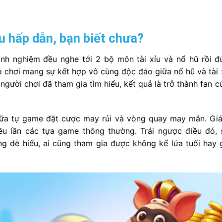
ều hấp dẫn, bạn biết chưa?
nh nghiệm đều nghe tới 2 bộ môn tài xỉu và nổ hũ rồi đ
ò chơi mang sự kết hợp vô cùng độc đáo giữa nổ hũ và tài 
người chơi đã tham gia tìm hiểu, kết quả là trở thành fan 
ữa tự game đặt cược may rủi và vòng quay may mắn. Giá 
ều lần các tựa game thông thường. Trái ngược điều đó, 
g dễ hiểu, ai cũng tham gia được không kể lứa tuổi hay g