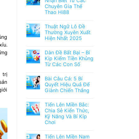
Nhận Biết Từ Các
Chuyên Gia Thể
Thao Hi88
Thuật Ngữ Lô Đề
Thường Xuyên Xuất
úng
Hiện Nhất 2025
xỉu.
Dàn Đề Bất Bại – Bí
cứng
Kíp Kiếm Tiền Khủng
Từ Các Con Số
trị
Bài Câu Cá: 5 Bí
sản
Quyết Hiệu Quả Để
iới
Giành Chiến Thắng
Tiến Lên Miền Bắc:
Chia Sẻ Kiến Thức,
Kỹ Năng Và Bí Kíp
Chơi
Tiến Lên Miền Nam