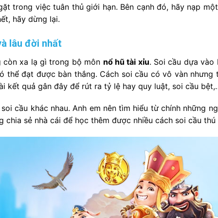
t trong việc tuân thủ giới hạn. Bên cạnh đó, hãy nạp một
ết, hãy dừng lại.
à lâu đời nhất
 còn xa lạ gì trong bộ môn
nổ hũ tài xỉu
. Soi cầu dựa vào 
có thể đạt được bàn thắng. Cách soi cầu có vô vàn nhưng t
i kết quả gân đây để rút ra tỷ lệ hay quy luật, soi cầu bệt,
soi cầu khác nhau. Anh em nên tìm hiểu từ chính những ng
 chia sẻ nhà cái để học thêm được nhiều cách soi cầu thú 