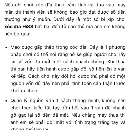
Nếu chỉ chơi xóc đĩa theo cảm tính và dựa vào may
mắn thì thành viên sẽ không bao giờ đạt được số tiền
thưởng như ý muốn. Dưới đây là một số bí kíp chơi
xóc đĩa Hi88
bất bại đến từ cao thủ mà anh em không
nên bỏ qua:
Mẹo cược gấp thếp trong xóc đĩa: Đây là 1 phương
pháp chơi có thể nói rằng nó sẽ giúp người chơi lấy
lại số vốn đã mất một cách nhanh chóng. Khi thua
thì bạn hãy tiến hành cược gấp đôi số tiền lên ở ván
kế tiếp. Cách chơi này đòi hỏi cược thủ phải có một
nguồn vốn đủ dày nên phải tính toán cẩn thận trước
khi lựa chọn.
Quản lý nguồn vốn 1 cách thông minh, không nên
chơi theo kiểu tất tay dồn hết vào 1 ván để nhanh
gỡ gạc lại số tiền đã mất. Nếu chẳng may thua thì
anh em sẽ phải đối mặt với tình trạng trắng tay và
không thể làm lại