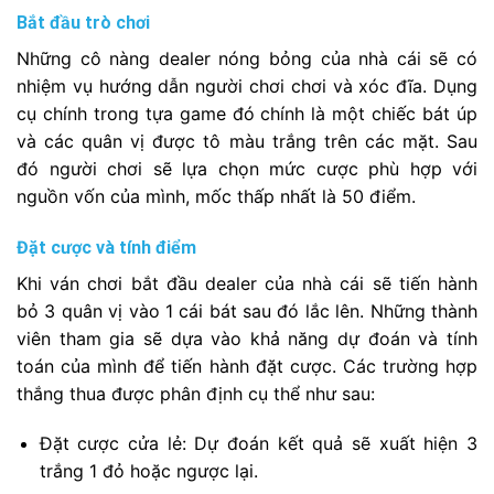
Bắt đầu trò chơi
Những cô nàng dealer nóng bỏng của nhà cái sẽ có
nhiệm vụ hướng dẫn người chơi chơi và xóc đĩa. Dụng
cụ chính trong tựa game đó chính là một chiếc bát úp
và các quân vị được tô màu trắng trên các mặt. Sau
đó người chơi sẽ lựa chọn mức cược phù hợp với
nguồn vốn của mình, mốc thấp nhất là 50 điểm.
Đặt cược và tính điểm
Khi ván chơi bắt đầu dealer của nhà cái sẽ tiến hành
bỏ 3 quân vị vào 1 cái bát sau đó lắc lên. Những thành
viên tham gia sẽ dựa vào khả năng dự đoán và tính
toán của mình để tiến hành đặt cược. Các trường hợp
thắng thua được phân định cụ thể như sau:
Đặt cược cửa lẻ: Dự đoán kết quả sẽ xuất hiện 3
trắng 1 đỏ hoặc ngược lại.