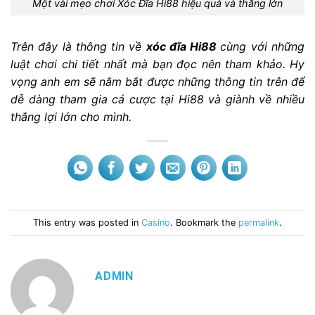
Một vài mẹo chơi Xóc Đĩa Hi88 hiệu quả và thắng lớn
Trên đây là thông tin về
xóc đĩa Hi88
cùng với những
luật chơi chi tiết nhất mà bạn đọc nên tham khảo. Hy
vọng anh em sẽ nắm bắt được những thông tin trên để
dễ dàng tham gia cá cược tại Hi88 và giành về nhiều
thắng lợi lớn cho mình.
This entry was posted in
Casino
. Bookmark the
permalink
.
ADMIN