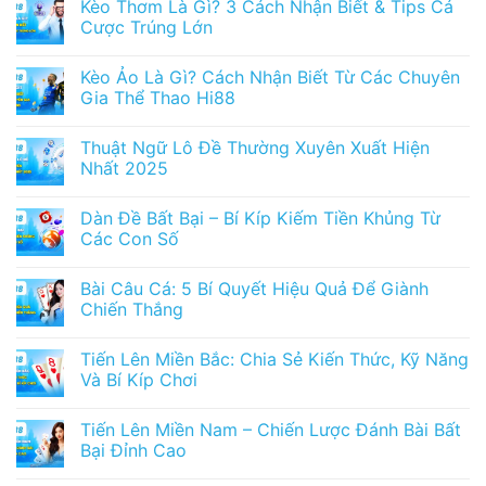
Kèo Thơm Là Gì? 3 Cách Nhận Biết & Tips Cá
Cược Trúng Lớn
Kèo Ảo Là Gì? Cách Nhận Biết Từ Các Chuyên
Gia Thể Thao Hi88
Thuật Ngữ Lô Đề Thường Xuyên Xuất Hiện
Nhất 2025
Dàn Đề Bất Bại – Bí Kíp Kiếm Tiền Khủng Từ
Các Con Số
Bài Câu Cá: 5 Bí Quyết Hiệu Quả Để Giành
Chiến Thắng
Tiến Lên Miền Bắc: Chia Sẻ Kiến Thức, Kỹ Năng
Và Bí Kíp Chơi
Tiến Lên Miền Nam – Chiến Lược Đánh Bài Bất
Bại Đỉnh Cao