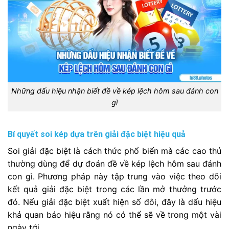
Những dấu hiệu nhận biết đề về kép lệch hôm sau đánh con
gì
Bí quyết soi kép dựa trên giải đặc biệt hiệu quả
Soi giải đặc biệt là cách thức phổ biến mà các cao thủ
thường dùng để dự đoán đề về kép lệch hôm sau đánh
con gì. Phương pháp này tập trung vào việc theo dõi
kết quả giải đặc biệt trong các lần mở thưởng trước
đó. Nếu giải đặc biệt xuất hiện số đôi, đây là dấu hiệu
khả quan báo hiệu rằng nó có thể sẽ về trong một vài
ngày tới.