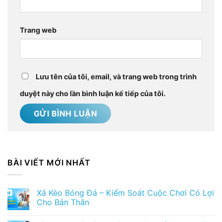
Trang web
Lưu tên của tôi, email, và trang web trong trình
duyệt này cho lần bình luận kế tiếp của tôi.
BÀI VIẾT MỚI NHẤT
Xả Kèo Bóng Đá – Kiểm Soát Cuộc Chơi Có Lợi
Cho Bản Thân