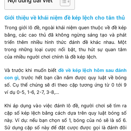
Nội dung bài viết
Giới thiệu về khái niệm đề kép lệch cho tân thủ
Trong giới lô đề, ngoài khái niệm quen thuộc về đề kép
bằng, các cao thủ đã không ngừng sáng tạo và phát
triển thêm nhiều hình thức đánh đề khác nhau. Một
trong những loại cược nổi bật, thu hút sự quan tâm
của nhiều người chơi chính là đề kép lệch.
Và trước khi muốn biết
đề về kép lệch hôm sau đánh
con gì
, trước hết bạn cần nắm được quy luật về bóng
số. Cụ thể chúng sẽ đi theo cặp tương ứng từ 0 tới 9
ví dụ 0-5, 1-6, 2-7, 3-8,…
Khi áp dụng vào việc đánh lô đề, người chơi sẽ tìm ra
cặp số kép lệch bằng cách dựa trên quy luật bóng số
này. Ví dụ: nếu bạn chọn số 1, bóng của nó sẽ là số 6.
Sử dụng cặp số này để đặt cược được gọi là đánh đôi