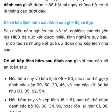
đánh con gì
sẽ được Hi88 bật mí ngay những bộ có tỷ
lệ thắng cao dưới đây.
Đề về kép lệch hôm sau đánh con gì – Bộ số đẹp
Sau nhiều năm nghiên cứu và trải nghiệm, các chuyên
gia Hi88 đã đúc kết được nhiều kinh nghiệm quý báu.
Từ đó tạo ra những kết quả dự đoán cho kép lệch như
sau:
Đề về kép lệch hôm sau đánh con gì
với các cặp số
an toàn sau:
Nếu hôm nay về kép lệch 05 – 50, các cao thủ gợi ý
đánh các cặp 30, 50, 20, 45, và các cặp số lộn lại
như 03, 05, 02, 54.
Nếu hôm nay về kép lệch 16 – 61, bạn có thể chọn
đánh các bộ 10, 60, 34, 96, hoặc lộn lại như 01, 06,