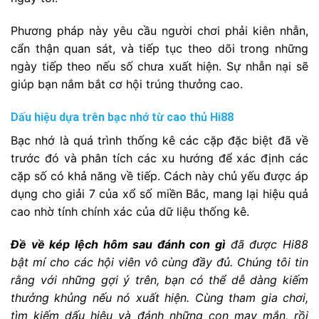
Phương pháp này yêu cầu người chơi phải kiên nhẫn,
cẩn thận quan sát, và tiếp tục theo dõi trong những
ngày tiếp theo nếu số chưa xuất hiện. Sự nhẫn nại sẽ
giúp bạn nắm bắt cơ hội trúng thưởng cao.
Dấu hiệu dựa trên bạc nhớ từ cao thủ Hi88
Bạc nhớ là quá trình thống kê các cặp đặc biệt đã về
trước đó và phân tích các xu hướng để xác định các
cặp số có khả năng về tiếp. Cách này chủ yếu được áp
dụng cho giải 7 của xổ số miền Bắc, mang lại hiệu quả
cao nhờ tính chính xác của dữ liệu thống kê.
Đề về kép lệch hôm sau đánh con gì
đã được Hi88
bật mí cho các hội viên vô cùng đầy đủ. Chúng tôi tin
rằng với những gợi ý trên, bạn có thể dễ dàng kiếm
thưởng khủng nếu nó xuất hiện. Cùng tham gia chơi,
tìm kiếm dấu hiệu và đánh những con may mắn, rồi