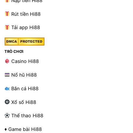
Nạp tiền Hi88
Rút tiền Hi88
Tải app Hi88
TRÒ CHƠI
Casino Hi88
Nổ hũ Hi88
Bắn cá Hi88
Xổ số Hi88
Thể thao Hi88
♦️ Game bài Hi88