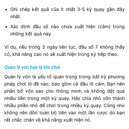
Ghi chép kết quả của ít nhất 3-5 kỳ quay gần đây
nhất.
Xác định đầu số nào chưa xuất hiện (câm) trong
những kết quả này.
Ví dụ, nếu trong 3 ngày liên tục, đầu số 7 không thấy
có, khả năng cao nó sẽ xuất hiện trong kỳ tiếp theo.
Quản lý vốn hợp lý khi chơi
Quản lý vốn là yếu tố quan trọng trong bất kỳ phương
pháp chơi lô đề nào, bao gồm cả đầu lô câm. Bạn nên
phân bổ vốn sao cho thông minh và không đặt quá
nhiều tiền trong một kỳ quay. Hãy chia nhỏ vốn thành
nhiều phần nhỏ để chơi trong nhiều kỳ quay. Cũng như
không nên dồn toàn bộ tiền vào một lần cược dù bạn
rất chắc chắn về khả năng xuất hiện nó.