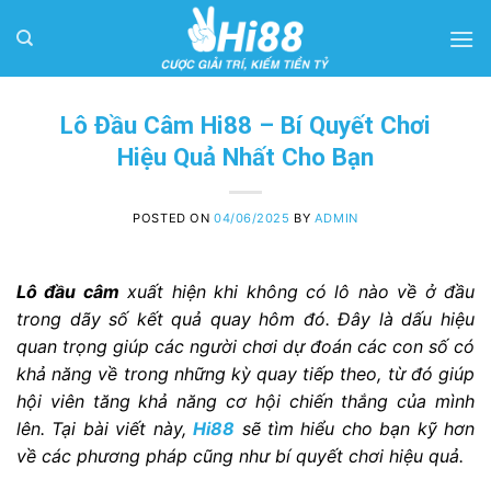
Skip
to
content
Lô Đầu Câm Hi88 – Bí Quyết Chơi
Hiệu Quả Nhất Cho Bạn
POSTED ON
04/06/2025
BY
ADMIN
Lô đầu câm
xuất hiện khi không có lô nào về ở đầu
trong dãy số kết quả quay hôm đó. Đây là dấu hiệu
quan trọng giúp các người chơi dự đoán các con số có
khả năng về trong những kỳ quay tiếp theo, từ đó giúp
hội viên tăng khả năng cơ hội chiến thắng của mình
lên. Tại bài viết này,
Hi88
sẽ tìm hiểu cho bạn kỹ hơn
về các phương pháp cũng như bí quyết chơi hiệu quả.