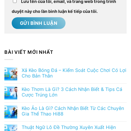
Lưu tên của tôi, email, và trang web trong trình
duyệt này cho lần bình luận kế tiếp của tôi.
BÀI VIẾT MỚI NHẤT
Xả Kèo Bóng Đá – Kiểm Soát Cuộc Chơi Có Lợi
Cho Bản Thân
Kèo Thơm Là Gì? 3 Cách Nhận Biết & Tips Cá
Cược Trúng Lớn
Kèo Ảo Là Gì? Cách Nhận Biết Từ Các Chuyên
Gia Thể Thao Hi88
Thuật Ngữ Lô Đề Thường Xuyên Xuất Hiện