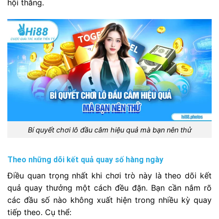
hội thắng.
Bí quyết chơi lô đầu câm hiệu quả mà bạn nên thử
Theo những dõi kết quả quay số hàng ngày
Điều quan trọng nhất khi chơi trò này là theo dõi kết
quả quay thưởng một cách đều đặn. Bạn cần nắm rõ
các đầu số nào không xuất hiện trong nhiều kỳ quay
tiếp theo. Cụ thể: