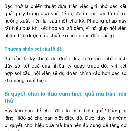
Bạc nhớ là chiến thuật dựa trên việc ghi nhớ các kết
quả quay trong quá khứ để dự đoán các con lô có xu
hướng xuất hiện lại sau một chu kỳ. Phương pháp này
rất hiệu quả khi kết hợp với số câm, vì nó giúp hội viên
nhận diện được các chuỗi số liên quan đến chúng.
Phương pháp soi cầu lô đề
Soi cầu là kỹ thuật dự đoán dựa trên việc phân tích
dãy số kết quả của nhiều kỳ quay trước đó. Khi kết
hợp soi cầu, hội viên sẽ dự đoán chính xác hơn các số
khả năng xuất hiện.
Bí quyết chơi lô đầu câm hiệu quả mà bạn nên
thử
Vậy làm sao để chơi đầu lô câm hiệu quả? Đừng lo
lắng Hi88 sẽ cho bạn biết điều đó. Dưới đây là những
bí quyết chơi hiệu quả mà bạn nên áp dụng để tăng cơ