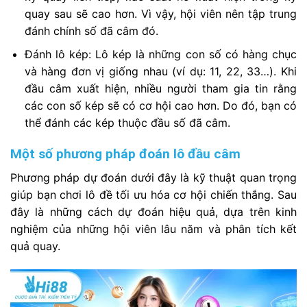
quay sau sẽ cao hơn. Vì vậy, hội viên nên tập trung
đánh chính số đã câm đó.
Đánh lô kép: Lô kép là những con số có hàng chục
và hàng đơn vị giống nhau (ví dụ: 11, 22, 33…). Khi
đầu câm xuất hiện, nhiều người tham gia tin rằng
các con số kép sẽ có cơ hội cao hơn. Do đó, bạn có
thể đánh các kép thuộc đầu số đã câm.
Một số phương pháp đoán lô đầu câm
Phương pháp dự đoán dưới đây là kỹ thuật quan trọng
giúp bạn chơi lô đề tối ưu hóa cơ hội chiến thắng. Sau
đây là những cách dự đoán hiệu quả, dựa trên kinh
nghiệm của những hội viên lâu năm và phân tích kết
quả quay.